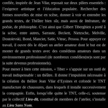
confiée, inspirée de Jean Vilar, reposait sur deux piliers essentiels :
l’exigence artistique et l’éducation populaire. Rechercher des
formes nouvelles de mise en scène, donner à voir et entendre les
grands textes, de Théâtre bien sûr, mais aussi de littérature, de
poésie, de philosophie. C’est ainsi que Gilbert Tiberghien a porté à
la scène, entre autres, Sarraute, Beckett, Nietzsche, Melville,
Dostoïevski, Bond, Manciet, Satie, Vitrac, Pessoa. Pour appuyer ce
travail, il ouvre dès le départ un atelier amateur dont le but est de
monter de grands textes avec des comédiens amateurs dans un
environnement professionnel (de nombreux comédien(ne)s sont par
la suite devenus professionnels).
Pour mener à bien cette mission, « Tiber » s’appuie sur un outil de
travail indispensable : un théâtre. Il donne l’impulsion nécessaire à
la création du théâtre Jean Vilar d’Eysines et cofonde le TNT
manufacture de chaussures, dans lesquels il installe successivement
la compagnie. Enfin, lorsqu’elle quitte le TNT, celle-ci, soutenue
par le collectif
Lieu-dit,
constitué de membres de l’atelier, s’installe
au
Lieu Sans Nom
.