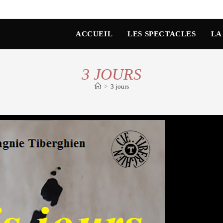
ACCUEIL
LES SPECTACLES
LA
3 JOURS
>
3 jours