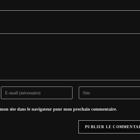
Enter
Saisir
your
l’URL
email
de
 mon site dans le navigateur pour mon prochain commentaire.
address
votre
to
site
comment
(facultatif)