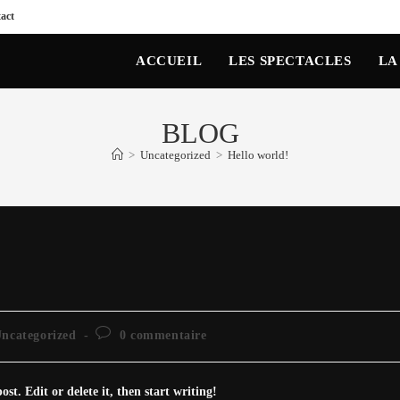
act
ACCUEIL
LES SPECTACLES
LA
BLOG
>
Uncategorized
>
Hello world!
Commentaires
ncategorized
0 commentaire
ory:
de
la
publication :
st. Edit or delete it, then start writing!