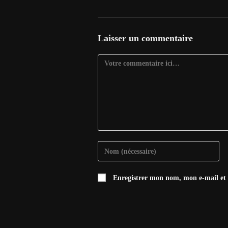
Laisser un commentaire
Comment
Enter
your
name
Enregistrer mon nom, mon e-mail et
or
username
to
comment